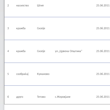
2
насилство
Штип
25.06.2011
3
кражба
Скопје
25.06.2011
4
кражба
Скопје
ул.„Црвена Општина“
25.06.2011
5
сообраќај
Куманово
25.06.2011
6
друго
Тетово
с.Жеровјане
25.06.2011