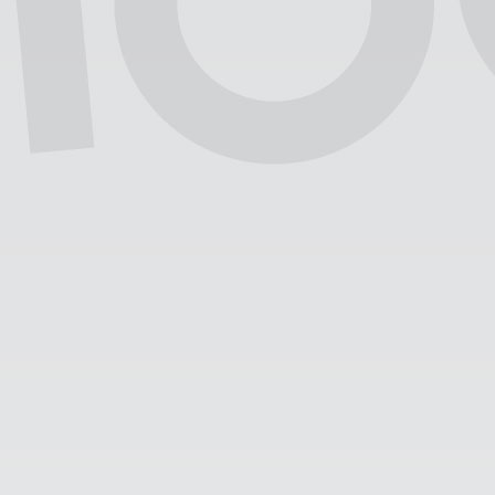
17
друго
Делчево
28.06.2011
18
документи
Прилеп
28.06.2011
19
дрога
Делчево
28.06.2011
20
насилство
Куманово
с.Руница
28.06.2011
21
кражба
Кавадарци
ул.„Јадранска“
28.06.2011