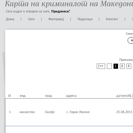
Карта на криминалот на Македон
Сега кодот е отворен за сите.
Придонеси!
Дома
|
Сите
|
Филтрирај
|
Податоци
|
Контакт
|
Симн
x
Прикажан
|<<
<
1
2
3
id
вид
град
адреса
датум(обј.
1
насилство
Скопје
с. Горно Лисиче
25.06.2011