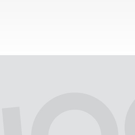
12
насилство
Скопје
ул.„Антон Попов“
27.06.2011
13
кражба
Скопје
с,Дрма
27.06.2011
14
друго
Тетово
с.Жеровјане
27.06.2011
15
насилство
Куманово
с.Винце
28.06.2011
16
насилство
Куманово
ул.„Иво Лола Рибар“
28.06.2011